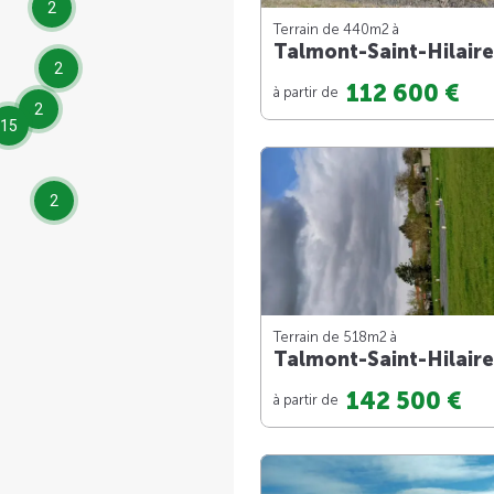
2
Terrain de 440m
2
à
Talmont-Saint-Hilaire
2
112 600 €
à partir de
2
15
2
Terrain de 518m
2
à
Talmont-Saint-Hilaire
142 500 €
à partir de