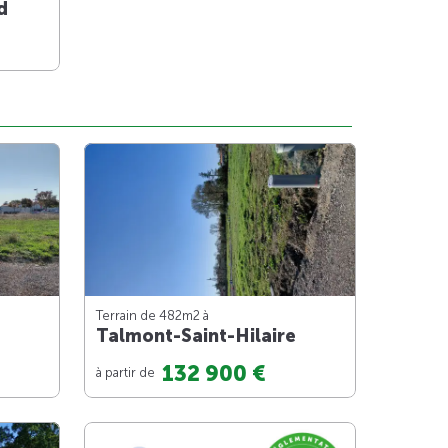
d
Terrain de 482m
2
à
Talmont-Saint-Hilaire
132 900 €
à partir de