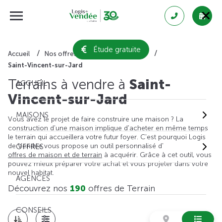
Étude gratuite
Accueil
Nos offres de terrain
Vendée
Saint-Vincent-sur-Jard
Terrains à vendre à
Saint-
ACCUEIL
Vincent-sur-Jard
MAISONS
Vous avez le projet de faire construire une maison ? La
construction d'une maison implique d'acheter en même temps
le terrain qui accueillera votre futur foyer. C'est pourquoi Logis
de Vendée vous propose un outil personnalisé d'
OFFRES
offres de maison et de terrain
à acquérir. Grâce à cet outil, vous
pouvez mieux préparer votre achat et vous projeter dans votre
nouvel habitat.
AGENCES
Découvrez nos
190
offres de Terrain
CONSEILS