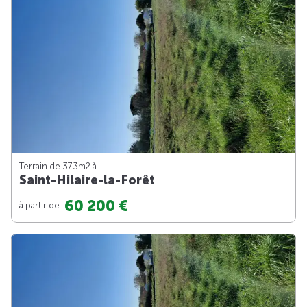
Terrain de 373m
2
à
Saint-Hilaire-la-Forêt
60 200 €
à partir de