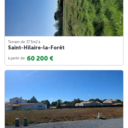
Terrain de 373m
2
à
Saint-Hilaire-la-Forêt
60 200 €
à partir de