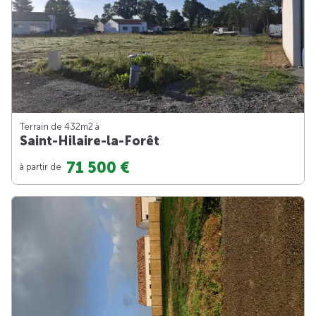
Terrain de 432m
2
à
Saint-Hilaire-la-Forêt
71 500 €
à partir de