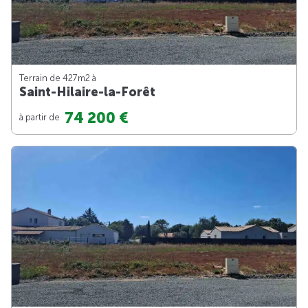
Terrain de 427m
2
à
Saint-Hilaire-la-Forêt
74 200 €
à partir de