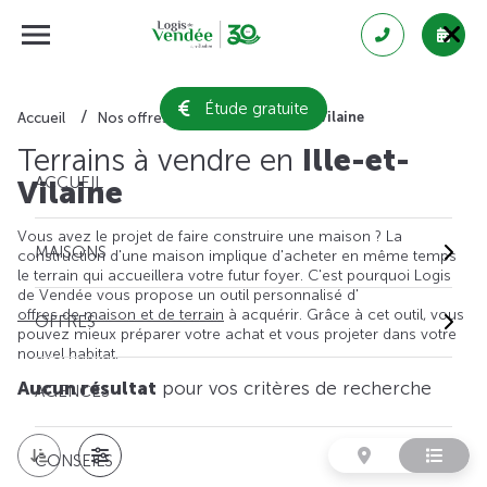
Étude gratuite
Ille-et-Vilaine
Accueil
Nos offres de terrain
Terrains à vendre en
Ille-et-
ACCUEIL
Vilaine
Vous avez le projet de faire construire une maison ? La
MAISONS
construction d'une maison implique d'acheter en même temps
le terrain qui accueillera votre futur foyer. C'est pourquoi Logis
de Vendée vous propose un outil personnalisé d'
offres de maison et de terrain
à acquérir. Grâce à cet outil, vous
OFFRES
pouvez mieux préparer votre achat et vous projeter dans votre
nouvel habitat.
Aucun résultat
pour vos critères de recherche
AGENCES
CONSEILS