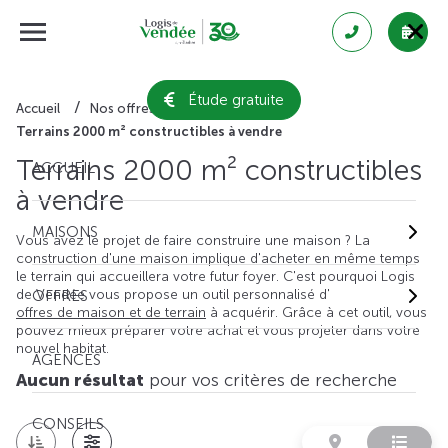
Étude gratuite
Accueil
Nos offres de terrain
Terrains 2000 m² constructibles à vendre
Terrains 2000 m² constructibles
ACCUEIL
à vendre
MAISONS
Vous avez le projet de faire construire une maison ? La
construction d'une maison implique d'acheter en même temps
le terrain qui accueillera votre futur foyer. C'est pourquoi Logis
de Vendée vous propose un outil personnalisé d'
OFFRES
offres de maison et de terrain
à acquérir. Grâce à cet outil, vous
pouvez mieux préparer votre achat et vous projeter dans votre
nouvel habitat.
AGENCES
Aucun résultat
pour vos critères de recherche
CONSEILS