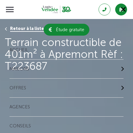
Retour à la liste des résultats
Étude gratuite
Terrain constructible de
ACCUEIL
401m² à Apremont Rèf :
T223687
MAISONS
OFFRES
AGENCES
CONSEILS