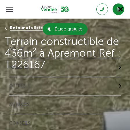
Retour à la liste des résultats
Étude gratuite
Terrain constructible de
ACCUEIL
436m² à Apremont Rèf :
T226167
MAISONS
OFFRES
AGENCES
CONSEILS