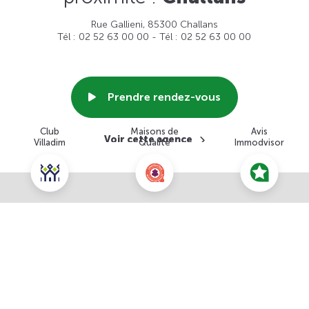
Rue Gallieni, 85300 Challans
Tél : 02 52 63 00 00 - Tél : 02 52 63 00 00
Prendre rendez-vous
Club
Maisons de
Avis
Voir cette agence
Villadim
Qualité
Immodvisor
Nous contacter pour ce terrain
NOUS CONTACTER
POUR CETTE OFFRE