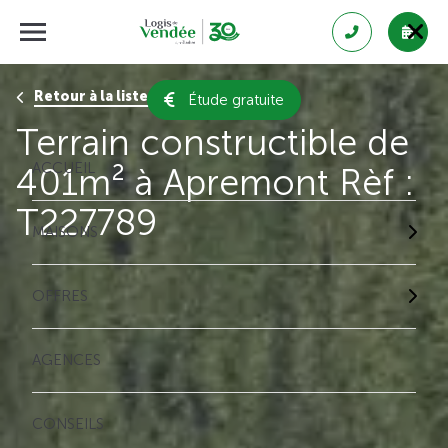
Retour à la liste des résultats
Étude gratuite
Terrain constructible de
ACCUEIL
401m² à Apremont Rèf :
T227789
MAISONS
OFFRES
AGENCES
CONSEILS