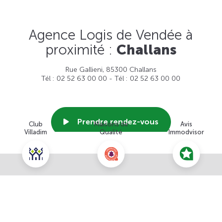
Agence Logis de Vendée à
proximité :
Challans
Rue Gallieni, 85300 Challans
Tél : 02 52 63 00 00 - Tél : 02 52 63 00 00
Prendre rendez-vous
Club
Maisons de
Avis
Villadim
Qualité
Immodvisor
Voir cette agence
Nous contacter pour ce terrain
NOUS CONTACTER
POUR CETTE OFFRE