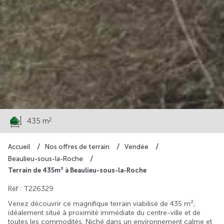
60 900 €
2
435 m
Accueil
Nos offres de terrain
Vendée
Beaulieu-sous-la-Roche
Terrain de 435m² à Beaulieu-sous-la-Roche
Rèf : T226329
Venez découvrir ce magnifique terrain viabilisé de 435 m²,
idéalement situé à proximité immédiate du centre-ville et de
toutes les commodités. Niché dans un environnement calme et