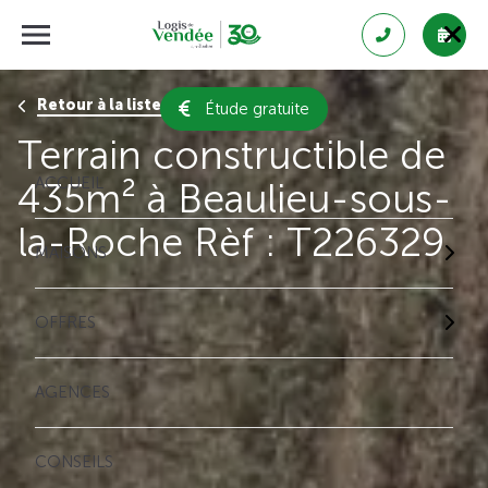
Retour à la liste des résultats
Étude gratuite
Terrain constructible de
ACCUEIL
435m² à Beaulieu-sous-
la-Roche Rèf : T226329
MAISONS
OFFRES
AGENCES
CONSEILS