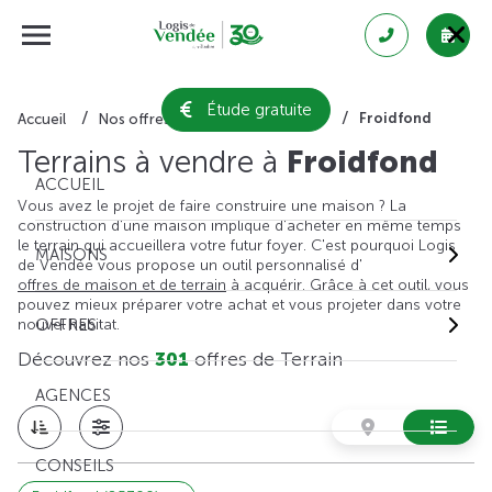
Étude gratuite
Froidfond
Accueil
Nos offres de terrain
Vendée
Terrains à vendre à
Froidfond
ACCUEIL
Vous avez le projet de faire construire une maison ? La
construction d'une maison implique d'acheter en même temps
le terrain qui accueillera votre futur foyer. C'est pourquoi Logis
MAISONS
de Vendée vous propose un outil personnalisé d'
offres de maison et de terrain
à acquérir. Grâce à cet outil, vous
pouvez mieux préparer votre achat et vous projeter dans votre
nouvel habitat.
OFFRES
Découvrez nos
301
offres de Terrain
AGENCES
CONSEILS