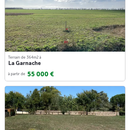
Terrain de 364m
2
à
La Garnache
55 000 €
à partir de