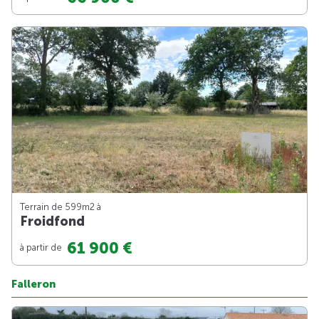
Terrain de 599m
2
à
Froidfond
61 900 €
à partir de
Falleron