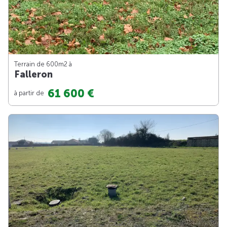
Terrain de 600m
2
à
Falleron
61 600 €
à partir de