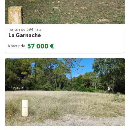
Terrain de 394m
2
à
La Garnache
57 000 €
à partir de