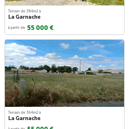
Terrain de 384m
2
à
La Garnache
55 000 €
à partir de
Terrain de 364m
2
à
La Garnache
à partir de