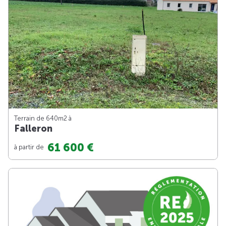
Terrain de 640m
2
à
Falleron
61 600 €
à partir de