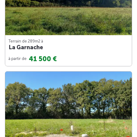
Terrain de 289m
2
à
La Garnache
41 500 €
à partir de