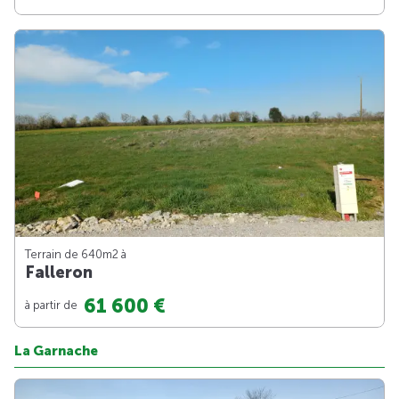
Terrain de 640m
2
à
Falleron
61 600 €
à partir de
La Garnache