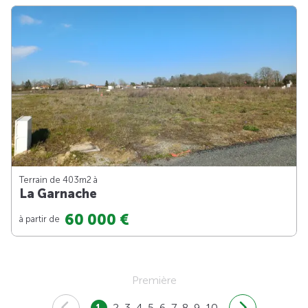
Terrain de 403m
2
à
La Garnache
60 000 €
à partir de
Première
1
2
3
4
5
6
7
8
9
10