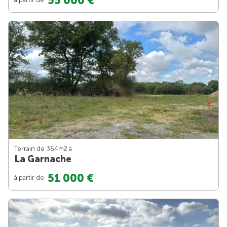
55 000 €
Terrain de 364m
2
à
La Garnache
51 000 €
à partir de