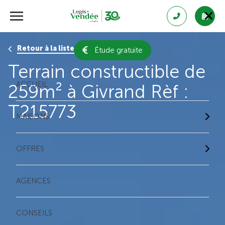
Retour à la liste des résultats
Étude gratuite
Terrain constructible de
ACCUEIL
259m² à Givrand Rèf :
T215773
MAISONS
OFFRES
AGENCES
CONSEILS