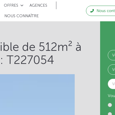
OFFRES
AGENCES
Nous cont
NOUS CONNAÎTRE
tible de 512m² à
 : T227054
V
Vou