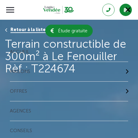
Retour à la liste des résultats
Étude gratuite
Terrain constructible de
ACCUEIL
300m² à Le Fenouiller
Rèf : T224674
MAISONS
OFFRES
AGENCES
CONSEILS