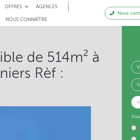
OFFRES
AGENCES
Nous cont
NOUS CONNAÎTRE
tible de 514m² à
iers Rèf :
V
Vou