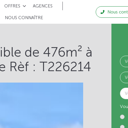
OFFRES
AGENCES
Nous cont
NOUS CONNAÎTRE
tible de 476m² à
 Rèf : T226214
V
Vou