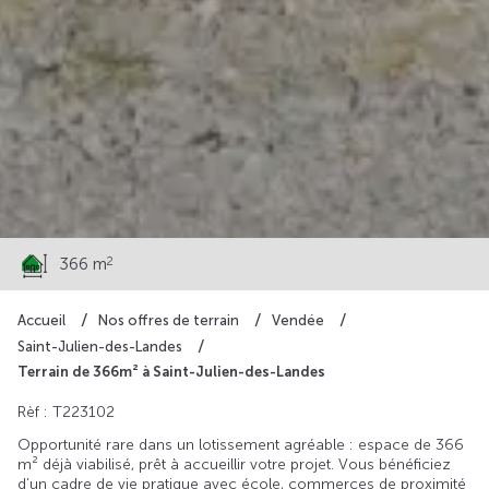
50 325 €
2
366 m
Accueil
Nos offres de terrain
Vendée
Saint-Julien-des-Landes
Terrain de 366m² à Saint-Julien-des-Landes
Rèf : T223102
Opportunité rare dans un lotissement agréable : espace de 366
m² déjà viabilisé, prêt à accueillir votre projet. Vous bénéficiez
d’un cadre de vie pratique avec école, commerces de proximité