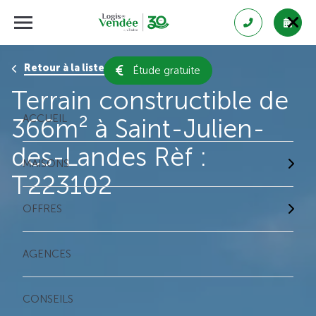
Retour à la liste des résultats
Étude gratuite
Terrain constructible de
ACCUEIL
366m² à Saint-Julien-
des-Landes Rèf :
MAISONS
T223102
OFFRES
AGENCES
CONSEILS