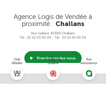
Agence Logis de Vendée à
proximité :
Challans
Rue Gallieni, 85300 Challans
Tél : 02 52 63 00 00 - Tél : 02 52 63 00 00
Prendre rendez-vous
Club
Maisons de
Avis
Villadim
Qualité
Immodvisor
Voir cette agence
Nous contacter pour ce terrain
NOUS CONTACTER
POUR CETTE OFFRE