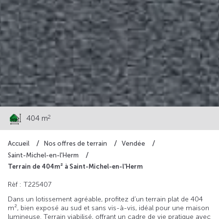
57 400 €
2
404 m
Accueil
Nos offres de terrain
Vendée
Saint-Michel-en-l'Herm
Terrain de 404m² à Saint-Michel-en-l'Herm
Rèf : T225407
Dans un lotissement agréable, profitez d’un terrain plat de 404
m², bien exposé au sud et sans vis-à-vis, idéal pour une maison
lumineuse. Terrain viabilisé, offrant un cadre de vie pratique avec