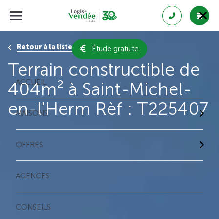
Retour à la liste des résultats
Étude gratuite
Terrain constructible de
ACCUEIL
404m² à Saint-Michel-
en-l'Herm Rèf : T225407
MAISONS
OFFRES
AGENCES
CONSEILS