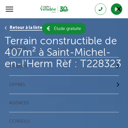
Retour à la liste des résultats
Étude gratuite
Terrain constructible de
ACCUEIL
407m² à Saint-Michel-
en-l'Herm Rèf : T228323
MAISONS
OFFRES
AGENCES
CONSEILS