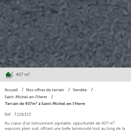
57 800 €
2
407 m
Accueil
Nos offres de terrain
Vendée
Saint-Michel-en-l'Herm
Terrain de 407m² à Saint-Michel-en-l'Herm
Rèf : T228323
Au cœur d’un lotissement agréable, opportunité de 407 m²
exposés plein sud, offrant une belle luminosité tout au long de la