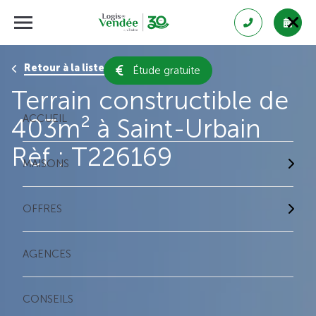
Retour à la liste des résultats
Étude gratuite
Terrain constructible de
ACCUEIL
403m² à Saint-Urbain
Rèf : T226169
MAISONS
OFFRES
AGENCES
CONSEILS