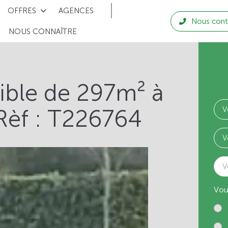
OFFRES
AGENCES
Nous cont
NOUS CONNAÎTRE
tible de 297m² à
Rèf : T226764
V
Vou