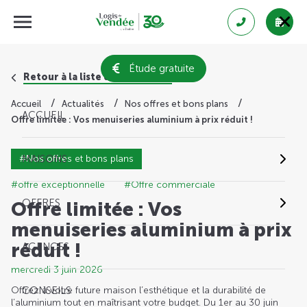
Étude gratuite
Retour à la liste des actualités
Accueil
Actualités
Nos offres et bons plans
ACCUEIL
Offre limitée : Vos menuiseries aluminium à prix réduit !
#Nos offres et bons plans
MAISONS
#offre exceptionnelle
#Offre commerciale
OFFRES
Offre limitée : Vos
menuiseries aluminium à prix
réduit !
AGENCES
mercredi 3 juin 2026
Offrez à votre future maison l’esthétique et la durabilité de
CONSEILS
l’aluminium tout en maîtrisant votre budget. Du 1er au 30 juin