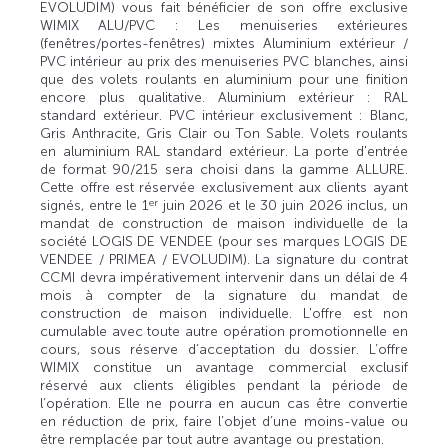
EVOLUDIM) vous fait bénéficier de son offre exclusive
WIMIX ALU/PVC : Les menuiseries extérieures
(fenêtres/portes-fenêtres) mixtes Aluminium extérieur /
PVC intérieur au prix des menuiseries PVC blanches, ainsi
que des volets roulants en aluminium pour une finition
encore plus qualitative. Aluminium extérieur : RAL
standard extérieur. PVC intérieur exclusivement : Blanc,
Gris Anthracite, Gris Clair ou Ton Sable. Volets roulants
en aluminium RAL standard extérieur. La porte d'entrée
de format 90/215 sera choisi dans la gamme ALLURE.
Cette offre est réservée exclusivement aux clients ayant
signés, entre le 1
juin 2026 et le 30 juin 2026 inclus, un
er
mandat de construction de maison individuelle de la
société LOGIS DE VENDEE (pour ses marques LOGIS DE
VENDEE / PRIMEA / EVOLUDIM). La signature du contrat
CCMI devra impérativement intervenir dans un délai de 4
mois à compter de la signature du mandat de
construction de maison individuelle. L'offre est non
cumulable avec toute autre opération promotionnelle en
cours, sous réserve d’acceptation du dossier. L’offre
WIMIX constitue un avantage commercial exclusif
réservé aux clients éligibles pendant la période de
l’opération. Elle ne pourra en aucun cas être convertie
en réduction de prix, faire l’objet d’une moins-value ou
être remplacée par tout autre avantage ou prestation.