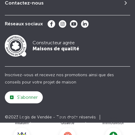
Contactez-nous
Réseaux sociaux
Constructeur agrée
Maisons de qualité
Inscrivez-vous et recevez nos promotions ainsi que des
conseils pour votre projet de maison
S'abonner
©2023 Logis de Vendée - Tous droits réservés
Club
Maisons de
Avis
Villadim
Qualité
Immodvisor
Plan du site
Paramètres des cookies
Politiques de Confidentialités
Mentions légales