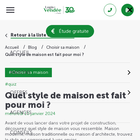
Étude gratuite
Retour à la liste des conseils
Accueil
Blog
Choisir sa maison
ACCUEIL
Quel style de maison est fait pour moi ?
#Choisir sa maison
MAISONS
#quiz
OFFRES
Quel style de maison est fait
pour moi ?
AGENCES
mercredi 10 janvier 2024
Avant de vous lancer dans votre projet de construction,
découvrez quel style de maison vous ressemble. Maison
CONSEILS
moderne, maison traditionnelle ou maison d'architecte, trouvez
le style qui correspond à vos envies.