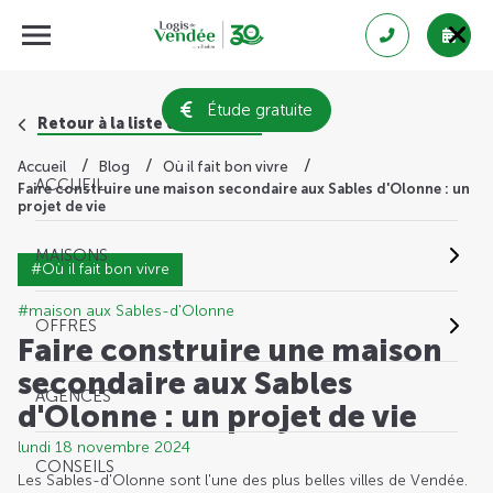
Étude gratuite
Retour à la liste des conseils
Accueil
Blog
Où il fait bon vivre
ACCUEIL
Faire construire une maison secondaire aux Sables d'Olonne : un
projet de vie
MAISONS
#Où il fait bon vivre
#maison aux Sables-d'Olonne
OFFRES
Faire construire une maison
secondaire aux Sables
AGENCES
d'Olonne : un projet de vie
lundi 18 novembre 2024
CONSEILS
Les Sables-d'Olonne sont l'une des plus belles villes de Vendée.