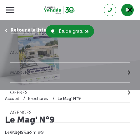
Retour à la liste des brochures
Étude gratuite
ACCUEIL
MAISONS
OFFRES
Le Mag' N°9
Accueil
Brochures
AGENCES
Le Mag' N°9
Le Mag Villadim #9
CONSEILS