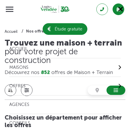
Étude gratuite
Nos offres de maison + terrain
Accueil
Trouvez une maison + terrain
ACCUEIL
pour votre projet de
construction
MAISONS
Découvrez nos
852
offres de Maison + Terrain
OFFRES
AGENCES
Choisissez un département pour afficher
CONSEILS
les offres