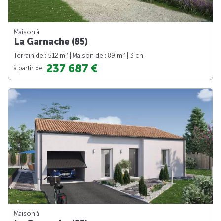
Maison à
La Garnache (85)
2
2
Terrain de : 512 m
| Maison de : 89 m
| 3 ch.
237 687 €
à partir de
Maison à