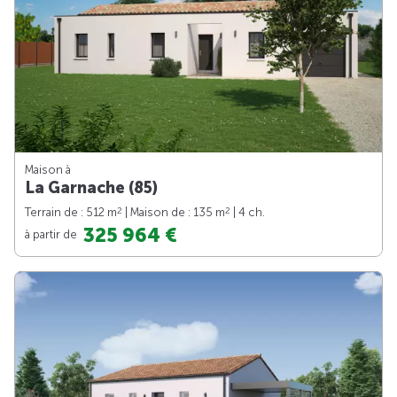
Maison à
La Garnache (85)
2
2
Terrain de : 512 m
| Maison de : 135 m
| 4 ch.
325 964 €
à partir de