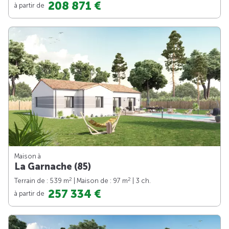
208 871 €
à partir de
Maison à
La Garnache (85)
2
2
Terrain de : 539 m
| Maison de : 97 m
| 3 ch.
257 334 €
à partir de