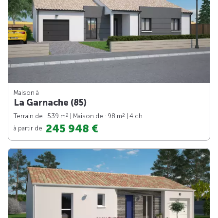
Maison à
La Garnache (85)
2
2
Terrain de : 539 m
| Maison de : 98 m
| 4 ch.
245 948 €
à partir de