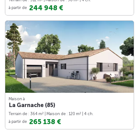
244 948 €
à partir de
Maison à
La Garnache (85)
2
2
Terrain de : 364 m
| Maison de : 120 m
| 4 ch.
265 138 €
à partir de