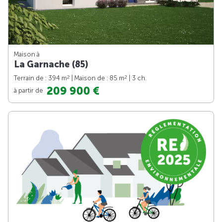
Maison à
La Garnache (85)
2
2
Terrain de : 394 m
| Maison de : 85 m
| 3 ch.
209 900 €
à partir de