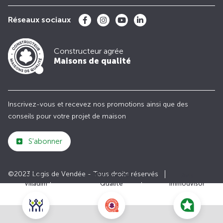
Réseaux sociaux
Constructeur agrée
Maisons de qualité
Inscrivez-vous et recevez nos promotions ainsi que des
conseils pour votre projet de maison
S'abonner
©2023 Logis de Vendée - Tous droits réservés
Club
Maisons de
Avis
Villadim
Qualité
Immodvisor
Plan du site
Paramètres des cookies
Politiques de Confidentialités
Mentions légales
Recrutement
Parrainer un ami
Le groupe VILLADIM