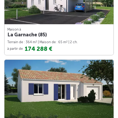
Maison à
La Garnache (85)
2
2
Terrain de : 364 m
| Maison de : 65 m
| 2 ch.
174 288 €
à partir de