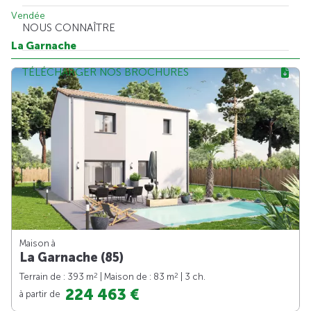
Vendée
NOUS CONNAÎTRE
La Garnache
TÉLÉCHARGER NOS BROCHURES
Maison à
La Garnache (85)
2
2
Terrain de : 393 m
| Maison de : 83 m
| 3 ch.
224 463 €
à partir de