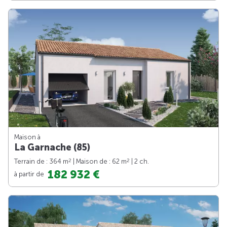
Maison à
La Garnache (85)
2
2
Terrain de : 364 m
| Maison de : 62 m
| 2 ch.
182 932 €
à partir de