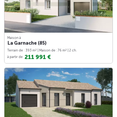
Maison à
La Garnache (85)
2
2
Terrain de : 393 m
| Maison de : 76 m
| 2 ch.
211 991 €
à partir de