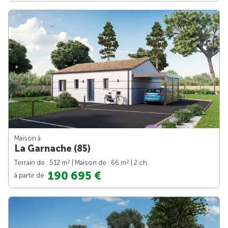
Maison à
La Garnache (85)
2
2
Terrain de : 512 m
| Maison de : 66 m
| 2 ch.
190 695 €
à partir de