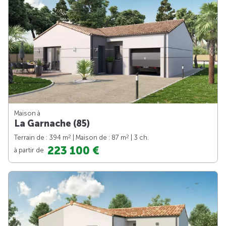
Maison à
La Garnache (85)
2
2
Terrain de : 394 m
| Maison de : 87 m
| 3 ch.
223 100 €
à partir de