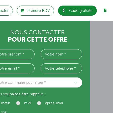
acter
Prendre RDV
Étude gratuite
NOUS CONTACTER
POUR CETTE OFFRE
otre commune souhaitée *
s souhaitez être rappelé :
matin
midi
après-midi
soir