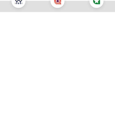
Nous contacter pour cette offre
NOUS CONTACTER
POUR CETTE OFFRE
À propos du prix
Prix total : 203 432 €
Les honoraires sont à la charge du vendeur
Prix du terrain : 75 500 €
Votre commune souhaitée *
Vous souhaitez être rappelé :