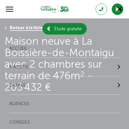
Retour à la liste des résultats
Étude gratuite
Maison neuve à La
ACCUEIL
Boissière-de-Montaigu
avec 2 chambres sur
MAISONS
terrain de 476m
-
2
203 432 €
OFFRES
AGENCES
CONSEILS