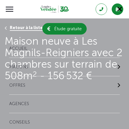
Retour à la liste des résultats
Étude gratuite
Maison neuve à Les
ACCUEIL
Magnils-Reigniers avec 2
chambres sur terrain de
MAISONS
508m
- 156 532 €
2
OFFRES
AGENCES
CONSEILS