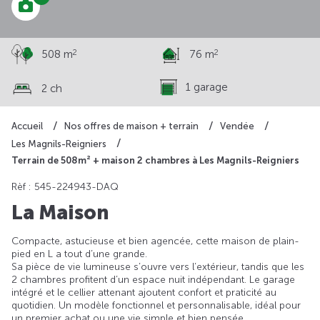
2
2
508 m
76 m
1 garage
2 ch
Accueil
Nos offres de maison + terrain
Vendée
Les Magnils-Reigniers
Terrain de 508m² + maison 2 chambres à Les Magnils-Reigniers
Rèf : 545-224943-DAQ
La Maison
Compacte, astucieuse et bien agencée, cette maison de plain-
pied en L a tout d’une grande.
Sa pièce de vie lumineuse s’ouvre vers l’extérieur, tandis que les
2 chambres profitent d’un espace nuit indépendant. Le garage
intégré et le cellier attenant ajoutent confort et praticité au
quotidien. Un modèle fonctionnel et personnalisable, idéal pour
un premier achat ou une vie simple et bien pensée.