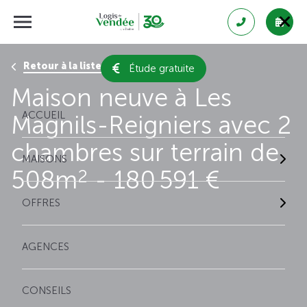
Retour à la liste des résultats
Étude gratuite
Maison neuve à Les
ACCUEIL
Magnils-Reigniers avec 2
chambres sur terrain de
MAISONS
508m
- 180 591 €
2
OFFRES
AGENCES
CONSEILS