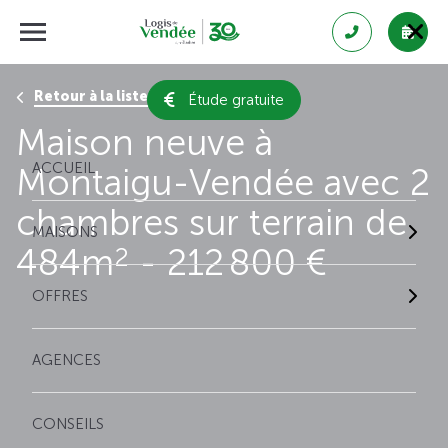
Retour à la liste des résultats
Étude gratuite
Maison neuve à
ACCUEIL
Montaigu-Vendée avec 2
chambres sur terrain de
MAISONS
484m
- 212 800 €
2
OFFRES
AGENCES
CONSEILS