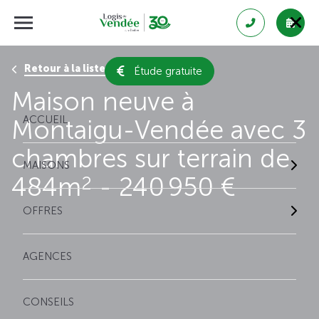
Retour à la liste des résultats
Étude gratuite
Maison neuve à
ACCUEIL
Montaigu-Vendée avec 3
chambres sur terrain de
MAISONS
484m
- 240 950 €
2
OFFRES
AGENCES
CONSEILS