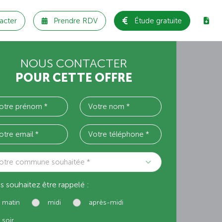
acter
Prendre RDV
Étude gratuite
NOUS CONTACTER
POUR CETTE OFFRE
otre commune souhaitée *
s souhaitez être rappelé :
matin
midi
après-midi
soir