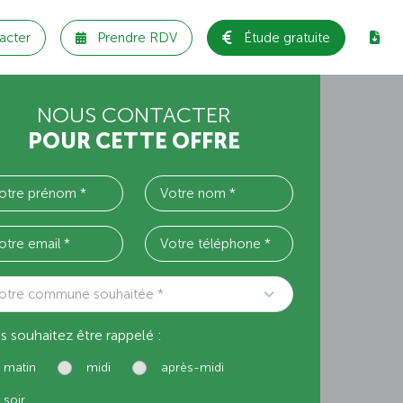
acter
Prendre RDV
Étude gratuite
NOUS CONTACTER
POUR CETTE OFFRE
otre commune souhaitée *
s souhaitez être rappelé :
matin
midi
après-midi
soir