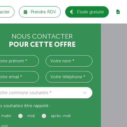
acter
Prendre RDV
Étude gratuite
NOUS CONTACTER
POUR CETTE OFFRE
otre commune souhaitée *
s souhaitez être rappelé :
matin
midi
après-midi
soir