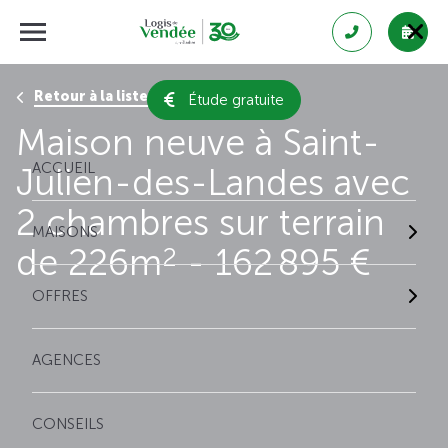
Retour à la liste des résultats
Étude gratuite
Maison neuve à Saint-
ACCUEIL
Julien-des-Landes avec
2 chambres sur terrain
MAISONS
de 226m
- 162 895 €
2
OFFRES
AGENCES
CONSEILS