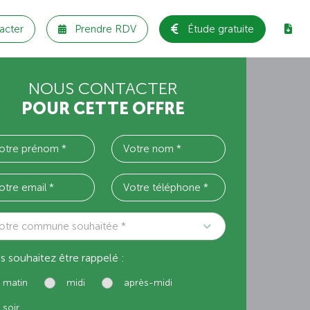
acter
Prendre RDV
Étude gratuite
NOUS CONTACTER
POUR CETTE OFFRE
otre commune souhaitée *
s souhaitez être rappelé :
matin
midi
après-midi
soir