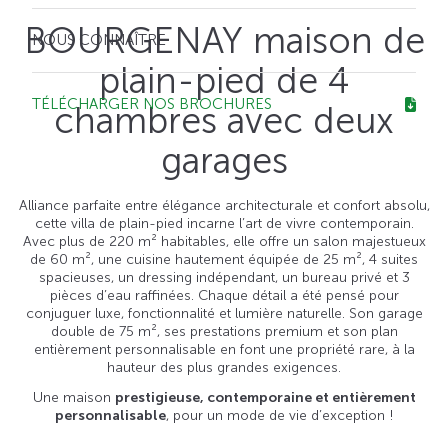
BOURGENAY maison de
NOUS CONNAÎTRE
plain-pied de 4
TÉLÉCHARGER NOS BROCHURES
chambres avec deux
garages
Alliance parfaite entre élégance architecturale et confort absolu,
cette villa de plain-pied incarne l’art de vivre contemporain.
Avec plus de 220 m² habitables, elle offre un salon majestueux
de 60 m², une cuisine hautement équipée de 25 m², 4 suites
spacieuses, un dressing indépendant, un bureau privé et 3
pièces d’eau raffinées. Chaque détail a été pensé pour
conjuguer luxe, fonctionnalité et lumière naturelle. Son garage
double de 75 m², ses prestations premium et son plan
entièrement personnalisable en font une propriété rare, à la
hauteur des plus grandes exigences.
Une maison
prestigieuse, contemporaine et entièrement
personnalisable
, pour un mode de vie d’exception !