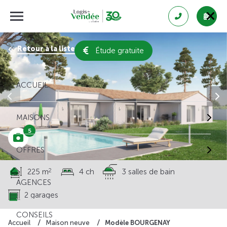
Retour à la liste des résultats
Étude gratuite
ACCUEIL
MAISONS
5
OFFRES
2
225 m
4 ch
3 salles de bain
AGENCES
2 garages
CONSEILS
Modèle BOURGENAY
Accueil
Maison neuve