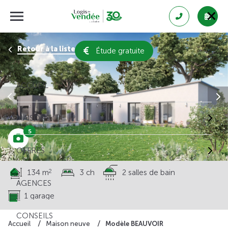
Retour à la liste des résultats
Étude gratuite
ACCUEIL
MAISONS
5
OFFRES
2
134 m
3 ch
2 salles de bain
AGENCES
1 garage
CONSEILS
Modèle BEAUVOIR
Accueil
Maison neuve