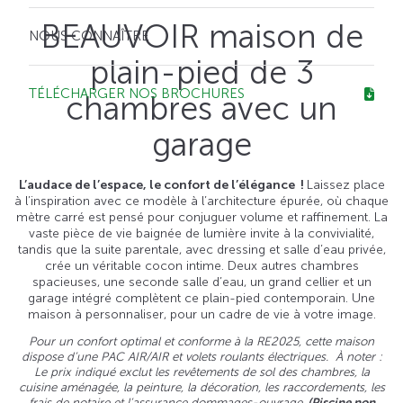
BEAUVOIR maison de
NOUS CONNAÎTRE
plain-pied de 3
TÉLÉCHARGER NOS BROCHURES
chambres avec un
garage
L’audace de l’espace, le confort de l’élégance !
Laissez place
à l’inspiration avec ce modèle à l’architecture épurée, où chaque
mètre carré est pensé pour conjuguer volume et raffinement. La
vaste pièce de vie baignée de lumière invite à la convivialité,
tandis que la suite parentale, avec dressing et salle d’eau privée,
crée un véritable cocon intime. Deux autres chambres
spacieuses, une seconde salle d’eau, un grand cellier et un
garage intégré complètent ce plain-pied contemporain. Une
maison à personnaliser, pour un cadre de vie à votre image.
Pour un confort optimal et conforme à la RE2025, cette maison
dispose d’une PAC AIR/AIR et volets roulants électriques.
À noter :
Le prix indiqué exclut les revêtements de sol des chambres, la
cuisine aménagée, la peinture, la décoration, les raccordements, les
frais de notaire et l’assurance dommages-ouvrage
. (Piscine non