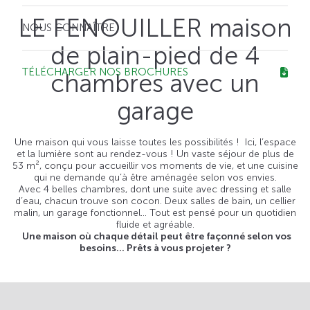
LE FENOUILLER maison
NOUS CONNAÎTRE
de plain-pied de 4
TÉLÉCHARGER NOS BROCHURES
chambres avec un
garage
Une maison qui vous laisse toutes les possibilités ! Ici, l’espace
et la lumière sont au rendez-vous ! Un vaste séjour de plus de
53 m², conçu pour accueillir vos moments de vie, et une cuisine
qui ne demande qu’à être aménagée selon vos envies.
Avec 4 belles chambres, dont une suite avec dressing et salle
d’eau, chacun trouve son cocon. Deux salles de bain, un cellier
malin, un garage fonctionnel… Tout est pensé pour un quotidien
fluide et agréable.
Une maison où chaque détail peut être façonné selon vos
besoins… Prêts à vous projeter ?