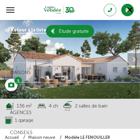
Retour à la liste des résultats
Étude gratuite
ACCUEIL
MAISONS
5
OFFRES
2
136 m
4 ch
2 salles de bain
AGENCES
1 garage
CONSEILS
Modèle LE FENOUILLER
Accueil
Maison neuve