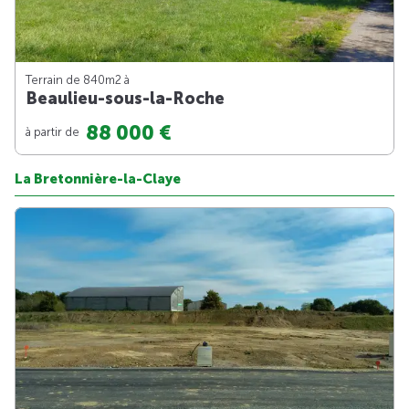
Terrain de 840m
2
à
Beaulieu-sous-la-Roche
88 000 €
à partir de
La Bretonnière-la-Claye