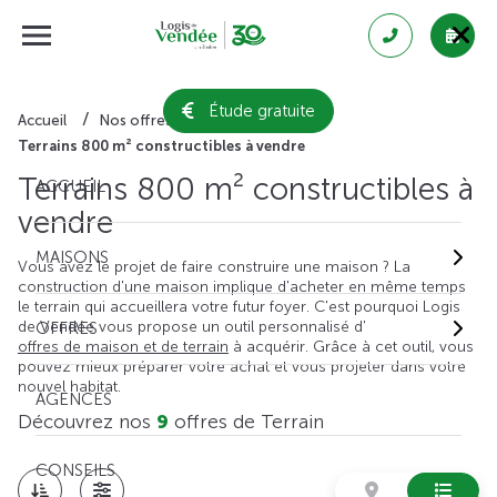
Étude gratuite
Accueil
Nos offres de terrain
Terrains 800 m² constructibles à vendre
Terrains 800 m² constructibles à
ACCUEIL
vendre
MAISONS
Vous avez le projet de faire construire une maison ? La
construction d'une maison implique d'acheter en même temps
le terrain qui accueillera votre futur foyer. C'est pourquoi Logis
de Vendée vous propose un outil personnalisé d'
OFFRES
offres de maison et de terrain
à acquérir. Grâce à cet outil, vous
pouvez mieux préparer votre achat et vous projeter dans votre
nouvel habitat.
AGENCES
Découvrez nos
9
offres de Terrain
CONSEILS