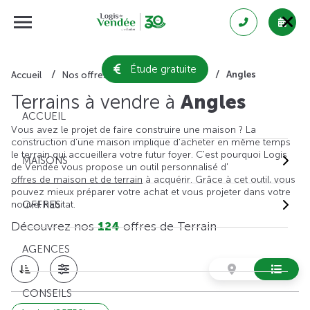
Étude gratuite
Angles
Accueil
Nos offres de terrain
Vendée
Terrains à vendre à
Angles
ACCUEIL
Vous avez le projet de faire construire une maison ? La
construction d'une maison implique d'acheter en même temps
le terrain qui accueillera votre futur foyer. C'est pourquoi Logis
MAISONS
de Vendée vous propose un outil personnalisé d'
offres de maison et de terrain
à acquérir. Grâce à cet outil, vous
pouvez mieux préparer votre achat et vous projeter dans votre
nouvel habitat.
OFFRES
Découvrez nos
124
offres de Terrain
AGENCES
CONSEILS