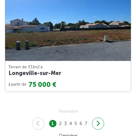
Terrain de 331m
2
à
Longeville-sur-Mer
75 000 €
à partir de
Première
1
2
3
4
5
6
7
Dernière