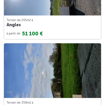
Terrain de 245m
2
à
Angles
51 100 €
à partir de
Terrain de 358m
2
à