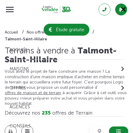
Étude gratuite
Accueil
Nos offres de terrain
Vendée
Talmont-Saint-Hilaire
Terrains à vendre à
Talmont-
ACCUEIL
Saint-Hilaire
MAISONS
Vous avez le projet de faire construire une maison ? La
construction d'une maison implique d'acheter en même temps
le terrain qui accueillera votre futur foyer. C'est pourquoi Logis
de Vendée vous propose un outil personnalisé d'
OFFRES
offres de maison et de terrain
à acquérir. Grâce à cet outil, vous
pouvez mieux préparer votre achat et vous projeter dans votre
nouvel habitat.
AGENCES
Découvrez nos
235
offres de Terrain
CONSEILS