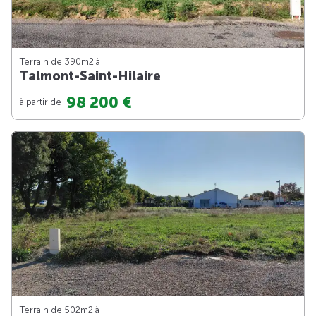
Terrain de 390m
2
à
Talmont-Saint-Hilaire
98 200 €
à partir de
Terrain de 502m
2
à