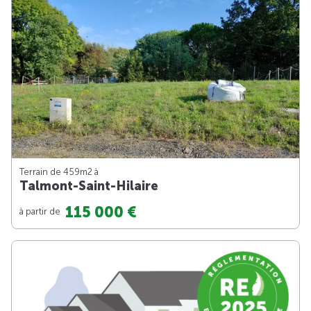
Terrain de 459m
2
à
Talmont-Saint-Hilaire
115 000 €
à partir de