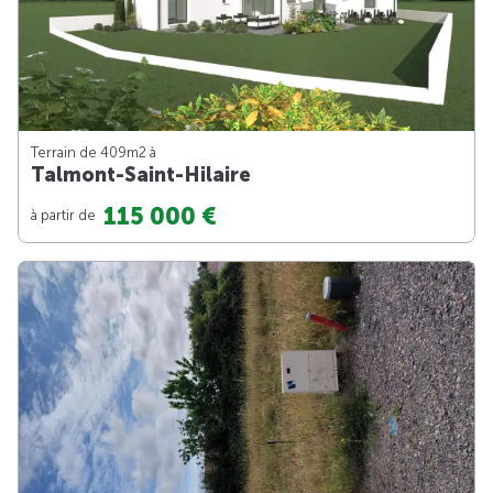
Terrain de 409m
2
à
Talmont-Saint-Hilaire
115 000 €
à partir de