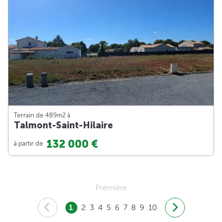
Terrain de 489m
2
à
Talmont-Saint-Hilaire
132 000 €
à partir de
Première
1
2
3
4
5
6
7
8
9
10