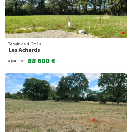
Terrain de 413m
2
à
Les Achards
88 600 €
à partir de