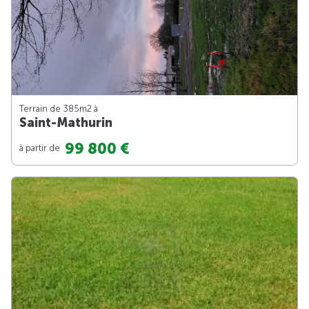
Terrain de 385m
2
à
Saint-Mathurin
99 800 €
à partir de