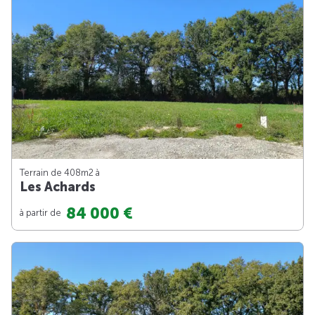
Terrain de 408m
2
à
Les Achards
84 000 €
à partir de