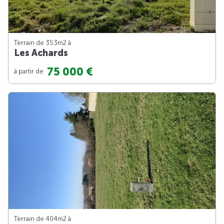
Terrain de 353m
2
à
Les Achards
75 000 €
à partir de
Terrain de 404m
2
à