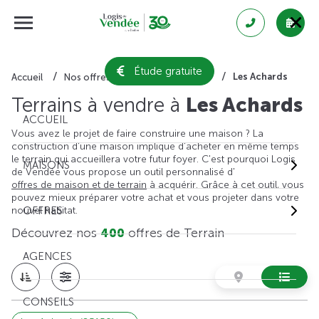
Étude gratuite
Les Achards
Accueil
Nos offres de terrain
Vendée
Terrains à vendre à
Les Achards
ACCUEIL
Vous avez le projet de faire construire une maison ? La
construction d'une maison implique d'acheter en même temps
le terrain qui accueillera votre futur foyer. C'est pourquoi Logis
MAISONS
de Vendée vous propose un outil personnalisé d'
offres de maison et de terrain
à acquérir. Grâce à cet outil, vous
pouvez mieux préparer votre achat et vous projeter dans votre
nouvel habitat.
OFFRES
Découvrez nos
400
offres de Terrain
AGENCES
CONSEILS