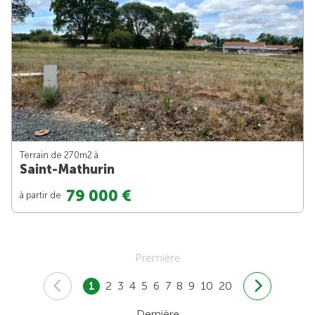
Terrain de 270m
2
à
Saint-Mathurin
79 000 €
à partir de
Première
1
2
3
4
5
6
7
8
9
10
20
Dernière