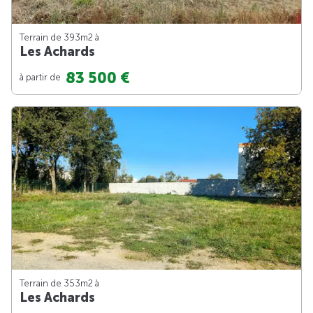
Terrain de 393m
2
à
Les Achards
83 500 €
à partir de
Terrain de 353m
2
à
Les Achards