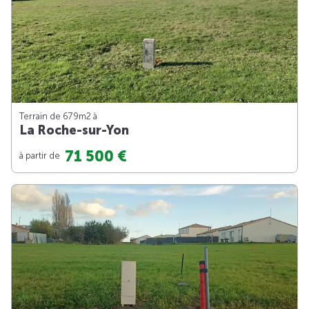
Terrain de 679m
2
à
La Roche-sur-Yon
71 500 €
à partir de