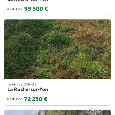
99 500 €
à partir de
Terrain de 294m
2
à
La Roche-sur-Yon
72 250 €
à partir de