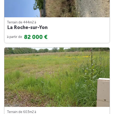
Terrain de 444m
2
à
La Roche-sur-Yon
82 000 €
à partir de
Terrain de 603m
2
à