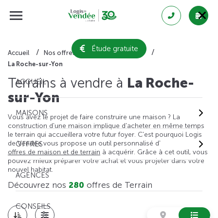
Étude gratuite
Accueil
Nos offres de terrain
Vendée
La Roche-sur-Yon
Terrains à vendre à
La Roche-
ACCUEIL
sur-Yon
MAISONS
Vous avez le projet de faire construire une maison ? La
construction d'une maison implique d'acheter en même temps
le terrain qui accueillera votre futur foyer. C'est pourquoi Logis
de Vendée vous propose un outil personnalisé d'
OFFRES
offres de maison et de terrain
à acquérir. Grâce à cet outil, vous
pouvez mieux préparer votre achat et vous projeter dans votre
nouvel habitat.
AGENCES
Découvrez nos
280
offres de Terrain
CONSEILS