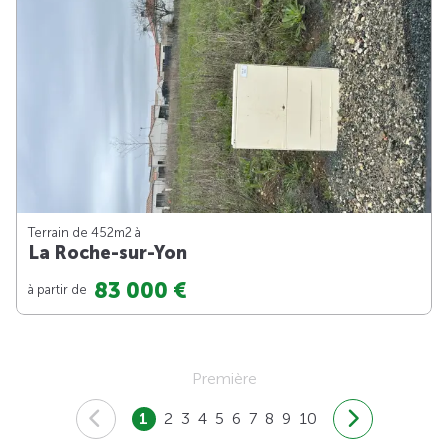
Terrain de 452m
2
à
La Roche-sur-Yon
83 000 €
à partir de
Première
1
2
3
4
5
6
7
8
9
10