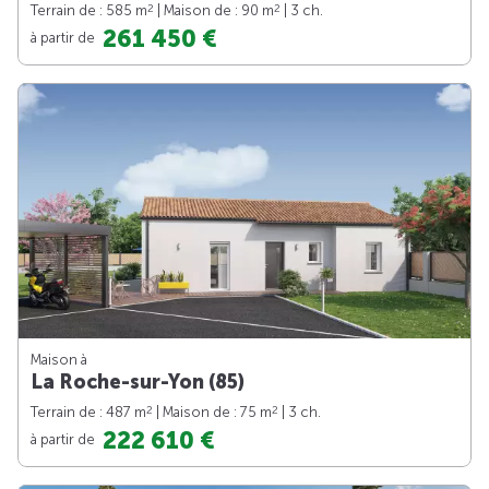
2
2
Terrain de : 585 m
| Maison de : 90 m
| 3 ch.
261 450 €
à partir de
Maison à
La Roche-sur-Yon (85)
2
2
Terrain de : 487 m
| Maison de : 75 m
| 3 ch.
222 610 €
à partir de