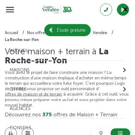
Étude gratuite
Accueil
Nos offres de maison + terrain
Vendée
La Roche-sur-Yon
Votre maison + terrain à
La
ACCUEIL
Roche-sur-Yon
MAISONS
Vous avez le projet de faire construire une maison ? La
construction d'une maison implique d'acheter en même temps
le terrain qui accueillera votre futur foyer. C'est pourquoi Logis
de Vendée vous propose un outil personnalisé d'
OFFRES
offres de maison et de terrain
à acquérir. Grâce à cet outil, vous
pouvez mieux préparer votre achat et vous projeter dans votre
nouvel habitat.
AGENCES
Découvrez nos
375
offres de Maison + Terrain
CONSEILS