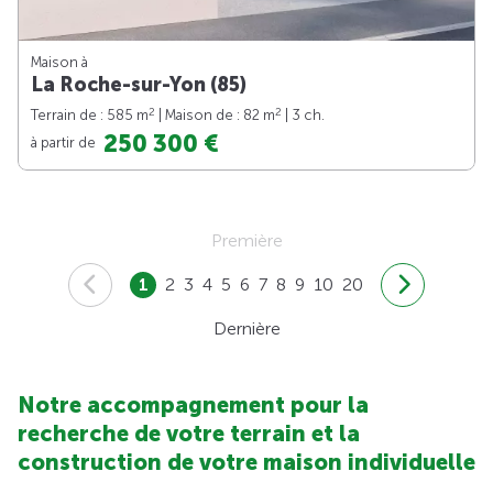
Maison à
La Roche-sur-Yon (85)
2
2
Terrain de : 585 m
| Maison de : 82 m
| 3 ch.
250 300 €
à partir de
Première
1
2
3
4
5
6
7
8
9
10
20
Dernière
Notre accompagnement pour la
recherche de votre terrain et la
construction de votre maison individuelle