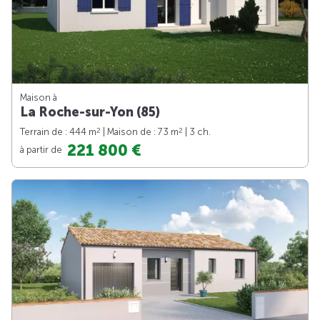
Maison à
La Roche-sur-Yon (85)
2
2
Terrain de : 444 m
| Maison de : 73 m
| 3 ch.
221 800 €
à partir de