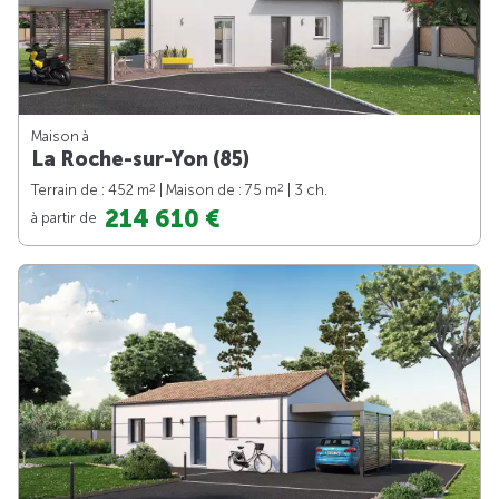
Maison à
La Roche-sur-Yon (85)
2
2
Terrain de : 452 m
| Maison de : 75 m
| 3 ch.
214 610 €
à partir de