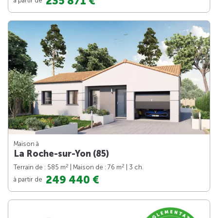
235 871 €
Maison à
La Roche-sur-Yon (85)
2
2
Terrain de : 585 m
| Maison de : 76 m
| 3 ch.
249 440 €
à partir de