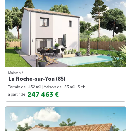
Maison à
La Roche-sur-Yon (85)
2
2
Terrain de : 452 m
| Maison de : 83 m
| 3 ch.
247 463 €
à partir de