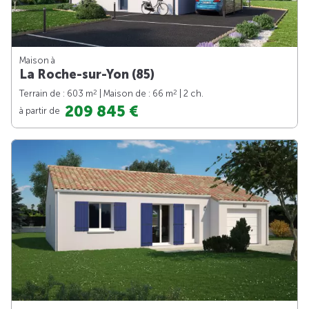
Maison à
La Roche-sur-Yon (85)
2
2
Terrain de : 603 m
| Maison de : 66 m
| 2 ch.
209 845 €
à partir de