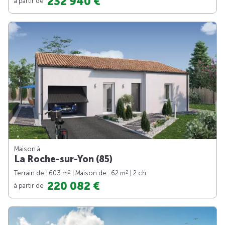
232 940 €
à partir de
Maison à
La Roche-sur-Yon (85)
2
2
Terrain de : 603 m
| Maison de : 62 m
| 2 ch.
220 082 €
à partir de