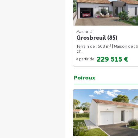
Maison à
Grosbreuil (85)
2
Terrain de : 508 m
| Maison de : 
ch.
229 515 €
à partir de
Poiroux