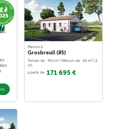
Maison à
Grosbreuil (85)
les
2
2
Terrain de : 461 m
| Maison de : 66 m
| 2
ales
ch.
e
171 695 €
à partir de
ons