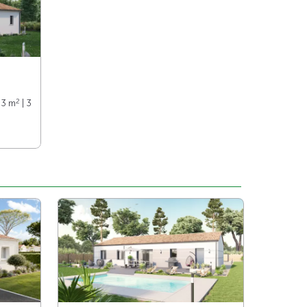
2
93 m
| 3