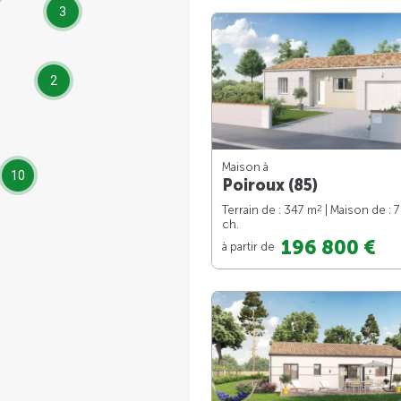
3
2
Maison à
10
Poiroux (85)
2
Terrain de : 347 m
| Maison de : 
ch.
196 800 €
à partir de