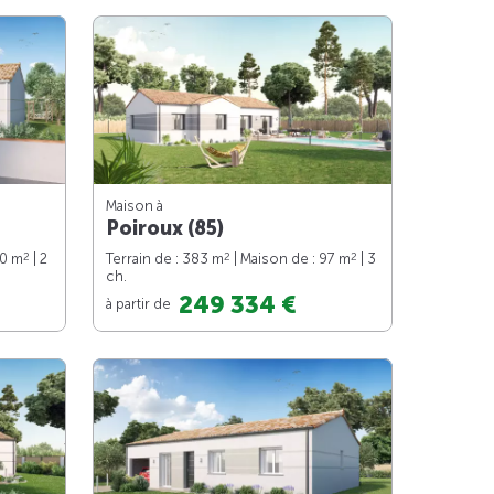
Maison à
Poiroux (85)
2
2
2
70 m
| 2
Terrain de : 383 m
| Maison de : 97 m
| 3
ch.
249 334 €
à partir de