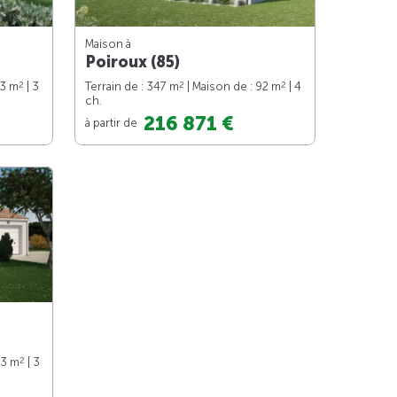
Maison à
Poiroux (85)
2
2
2
83 m
| 3
Terrain de : 347 m
| Maison de : 92 m
| 4
ch.
216 871 €
à partir de
2
73 m
| 3