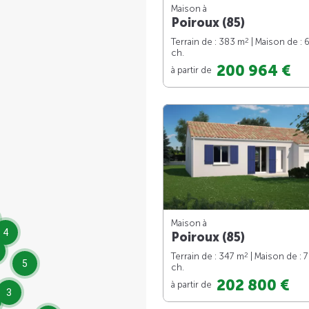
Maison à
Poiroux (85)
2
Terrain de : 383 m
| Maison de : 
ch.
200 964 €
à partir de
Maison à
4
Poiroux (85)
2
Terrain de : 347 m
| Maison de : 
5
ch.
202 800 €
à partir de
3