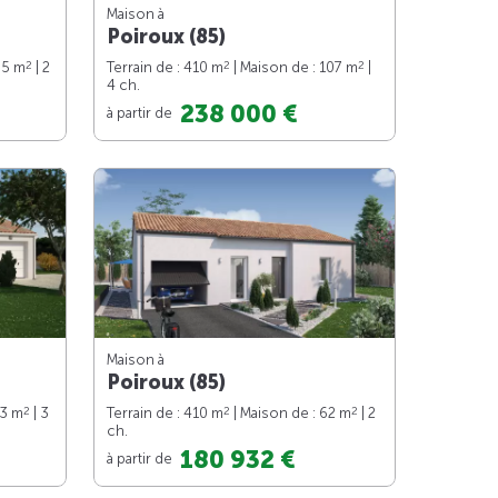
Maison à
Poiroux (85)
2
2
2
65 m
| 2
Terrain de : 410 m
| Maison de : 107 m
|
4 ch.
238 000 €
à partir de
Maison à
Poiroux (85)
2
2
2
73 m
| 3
Terrain de : 410 m
| Maison de : 62 m
| 2
ch.
180 932 €
à partir de