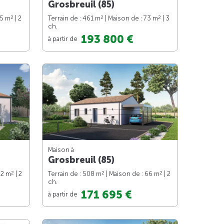
Grosbreuil (85)
2
2
2
65 m
| 2
Terrain de : 461 m
| Maison de : 73 m
| 3
ch.
193 800 €
à partir de
Maison à
Grosbreuil (85)
2
2
2
62 m
| 2
Terrain de : 508 m
| Maison de : 66 m
| 2
ch.
171 695 €
à partir de