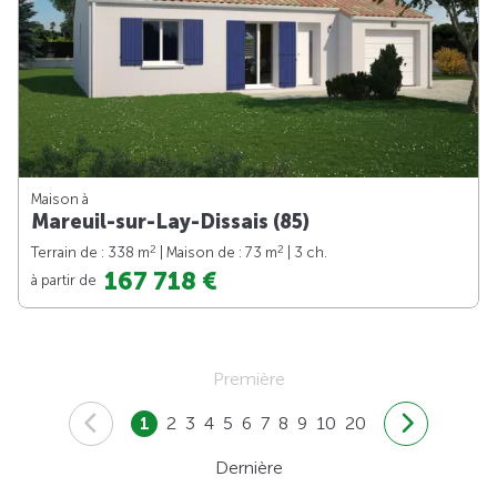
Maison à
Mareuil-sur-Lay-Dissais (85)
2
2
Terrain de : 338 m
| Maison de : 73 m
| 3 ch.
167 718 €
à partir de
Première
1
2
3
4
5
6
7
8
9
10
20
Dernière