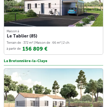
Maison à
Le Tablier (85)
2
2
Terrain de : 372 m
| Maison de : 66 m
| 2 ch.
156 809 €
à partir de
La Bretonnière-la-Claye