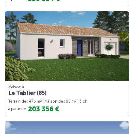
Maison à
Le Tablier (85)
2
2
Terrain de : 476 m
| Maison de : 85 m
| 3 ch.
203 356 €
à partir de