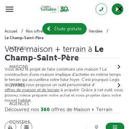
Étude gratuite
Accueil
Nos offres de maison + terrain
Vendée
Le Champ-Saint-Père
Votre maison + terrain à
Le
ACCUEIL
Champ-Saint-Père
MAISONS
Vous avez le projet de faire construire une maison ? La
construction d'une maison implique d'acheter en même temps
le terrain qui accueillera votre futur foyer. C'est pourquoi Logis
de Vendée vous propose un outil personnalisé d'
OFFRES
offres de maison et de terrain
à acquérir. Grâce à cet outil, vous
pouvez mieux préparer votre achat et vous projeter dans votre
nouvel habitat.
AGENCES
Découvrez nos
360
offres de Maison + Terrain
CONSEILS