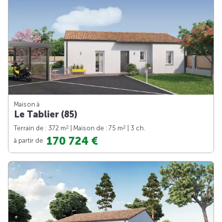
Maison à
Le Tablier (85)
2
2
Terrain de : 372 m
| Maison de : 75 m
| 3 ch.
170 724 €
à partir de