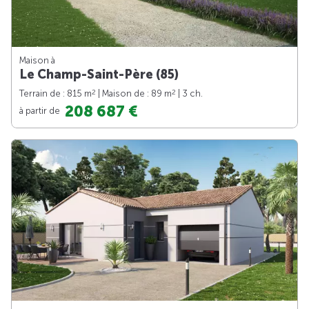
Maison à
Le Champ-Saint-Père (85)
2
2
Terrain de : 815 m
| Maison de : 89 m
| 3 ch.
208 687 €
à partir de