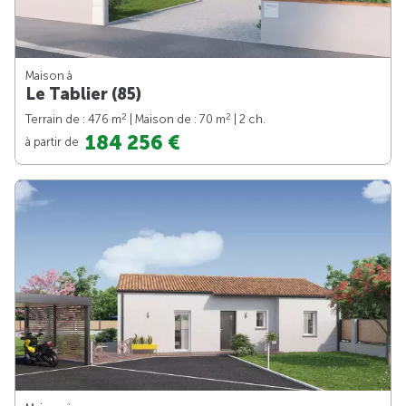
Maison à
Le Tablier (85)
2
2
Terrain de : 476 m
| Maison de : 70 m
| 2 ch.
184 256 €
à partir de