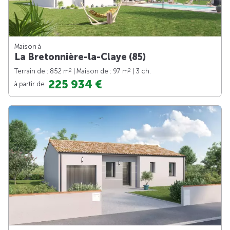
Maison à
La Bretonnière-la-Claye (85)
2
2
Terrain de : 852 m
| Maison de : 97 m
| 3 ch.
225 934 €
à partir de