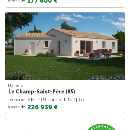
177 800 €
Maison à
Le Champ-Saint-Père (85)
2
2
Terrain de : 815 m
| Maison de : 101 m
| 3 ch.
226 939 €
à partir de