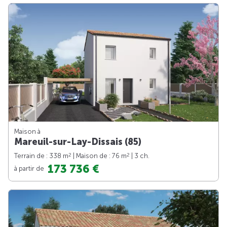
Maison à
Mareuil-sur-Lay-Dissais (85)
2
2
Terrain de : 338 m
| Maison de : 76 m
| 3 ch.
173 736 €
à partir de