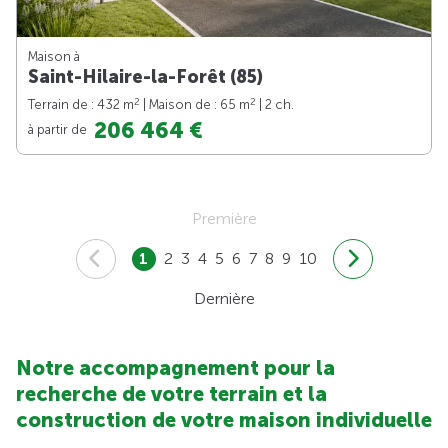
Maison à
Saint-Hilaire-la-Forêt (85)
2
2
Terrain de : 432 m
| Maison de : 65 m
| 2 ch.
206 464 €
à partir de
Première
1
2
3
4
5
6
7
8
9
10
Dernière
Notre accompagnement pour la
recherche de votre terrain et la
construction de votre maison individuelle