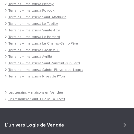
Terrains + maisons à Nesmy
Terrains + maisons à Poiroux
Terrains + maisons à Saint-Mathurin
Terrains + maisons à Le Tablier
Terrains + maisons à Sainte-Foy
Terrains + maisons à Le Bernard
Terrains + maisons à Le Champ-Saint-Père
Terrains + maisons à Grosbreuil
Terrains + maisons à Avrillé
Terrains + maisons à Saint-Vincent-sur-Jard
Terrains + maisons à Sainte-Flaive-des-Loups
Terrains + maisons à Rives de l'Yon
Les terrains + maisons en Vendée
Les terrains à Saint-Hilaire-la-Forêt
L'univers Logis de Vendée