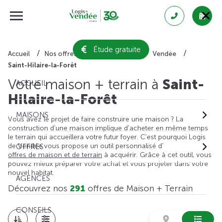
Étude gratuite
Accueil
Nos offres de maison + terrain
Vendée
Saint-Hilaire-la-Forêt
Votre maison + terrain à
Saint-
ACCUEIL
Hilaire-la-Forêt
MAISONS
Vous avez le projet de faire construire une maison ? La
construction d'une maison implique d'acheter en même temps
le terrain qui accueillera votre futur foyer. C'est pourquoi Logis
de Vendée vous propose un outil personnalisé d'
OFFRES
offres de maison et de terrain
à acquérir. Grâce à cet outil, vous
pouvez mieux préparer votre achat et vous projeter dans votre
nouvel habitat.
AGENCES
Découvrez nos
291
offres de Maison + Terrain
CONSEILS