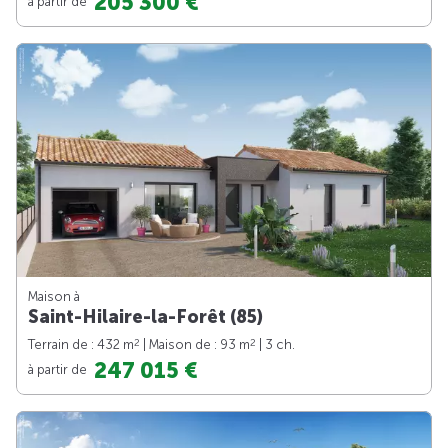
205 300 €
à partir de
Maison à
Saint-Hilaire-la-Forêt (85)
2
2
Terrain de : 432 m
| Maison de : 93 m
| 3 ch.
247 015 €
à partir de