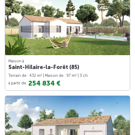
Maison à
Saint-Hilaire-la-Forêt (85)
2
2
Terrain de : 432 m
| Maison de : 97 m
| 3 ch.
254 834 €
à partir de