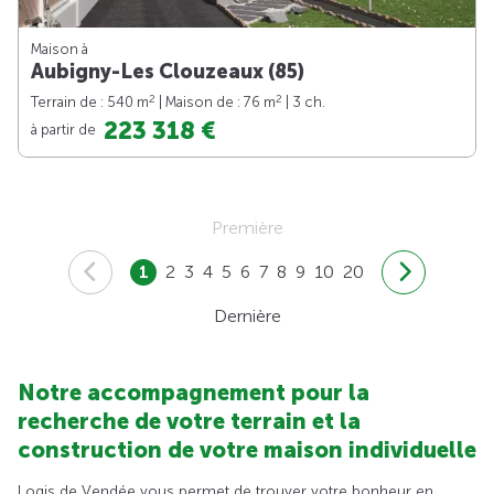
Maison à
Aubigny-Les Clouzeaux (85)
2
2
Terrain de : 540 m
| Maison de : 76 m
| 3 ch.
223 318 €
à partir de
Première
1
2
3
4
5
6
7
8
9
10
20
Dernière
Notre accompagnement pour la
recherche de votre terrain et la
construction de votre maison individuelle
Logis de Vendée vous permet de trouver votre bonheur en