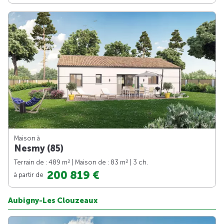
Maison à
Nesmy (85)
2
2
Terrain de : 489 m
| Maison de : 83 m
| 3 ch.
200 819 €
à partir de
Aubigny-Les Clouzeaux