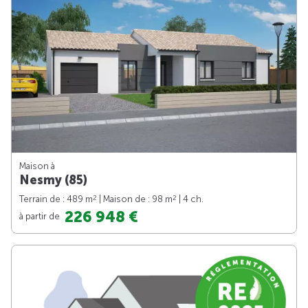
Maison à
Nesmy (85)
2
2
Terrain de : 489 m
| Maison de : 98 m
| 4 ch.
226 948 €
à partir de