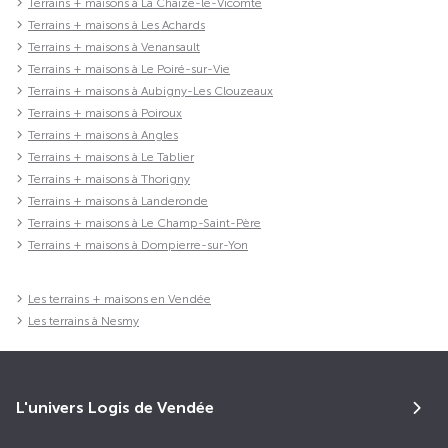
Terrains + maisons à La Chaize-le-Vicomte
Terrains + maisons à Les Achards
Terrains + maisons à Venansault
Terrains + maisons à Le Poiré-sur-Vie
Terrains + maisons à Aubigny-Les Clouzeaux
Terrains + maisons à Poiroux
Terrains + maisons à Angles
Terrains + maisons à Le Tablier
Terrains + maisons à Thorigny
Terrains + maisons à Landeronde
Terrains + maisons à Le Champ-Saint-Père
Terrains + maisons à Dompierre-sur-Yon
Les terrains + maisons en Vendée
Les terrains à Nesmy
L'univers Logis de Vendée