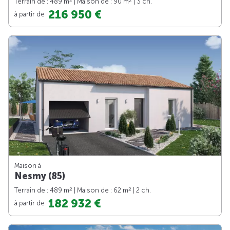
2
2
Terrain de : 489 m
| Maison de : 90 m
| 3 ch.
216 950 €
à partir de
Maison à
Nesmy (85)
2
2
Terrain de : 489 m
| Maison de : 62 m
| 2 ch.
182 932 €
à partir de