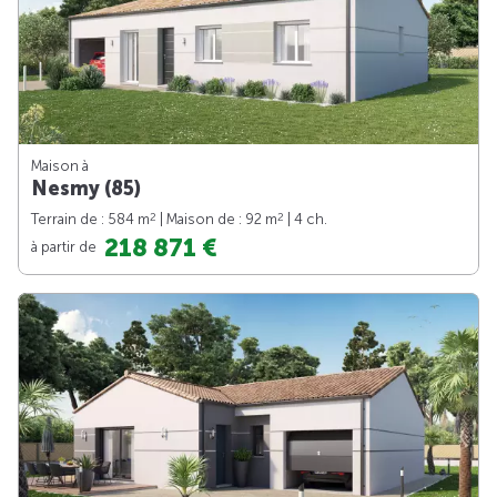
Maison à
Nesmy (85)
2
2
Terrain de : 584 m
| Maison de : 92 m
| 4 ch.
218 871 €
à partir de