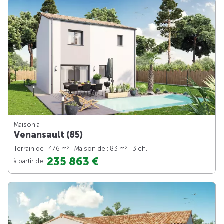
Maison à
Venansault (85)
2
2
Terrain de : 476 m
| Maison de : 83 m
| 3 ch.
235 863 €
à partir de