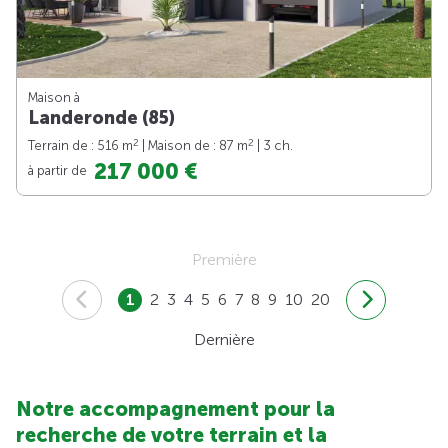
Maison à
Landeronde (85)
2
2
Terrain de : 516 m
| Maison de : 87 m
| 3 ch.
217 000 €
à partir de
Première
1
2
3
4
5
6
7
8
9
10
20
Dernière
Notre accompagnement pour la
recherche de votre terrain et la