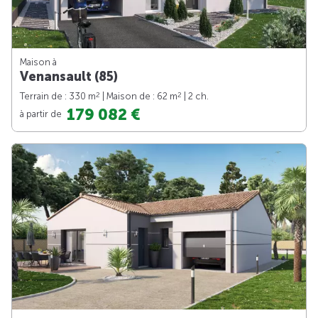
Maison à
Venansault (85)
2
2
Terrain de : 330 m
| Maison de : 62 m
| 2 ch.
179 082 €
à partir de