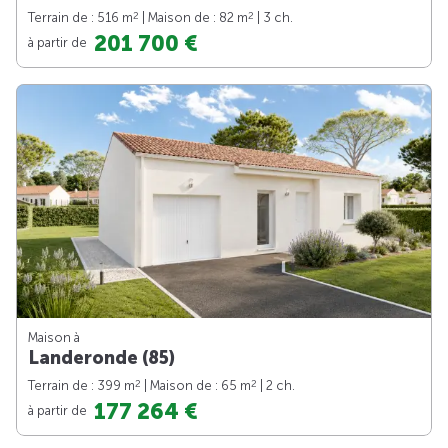
2
2
Terrain de : 516 m
| Maison de : 82 m
| 3 ch.
201 700 €
à partir de
Maison à
Landeronde (85)
2
2
Terrain de : 399 m
| Maison de : 65 m
| 2 ch.
177 264 €
à partir de