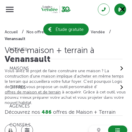
Étude gratuite
Accueil
Nos offres de maison + terrain
Vendée
Venansault
Votre maison + terrain à
ACCUEIL
Venansault
MAISONS
Vous avez le projet de faire construire une maison ? La
construction d'une maison implique d'acheter en même temps
le terrain qui accueillera votre futur foyer. C'est pourquoi Logis
de Vendée vous propose un outil personnalisé d'
OFFRES
offres de maison et de terrain
à acquérir. Grâce à cet outil, vous
pouvez mieux préparer votre achat et vous projeter dans votre
nouvel habitat.
AGENCES
Découvrez nos
486
offres de Maison + Terrain
CONSEILS