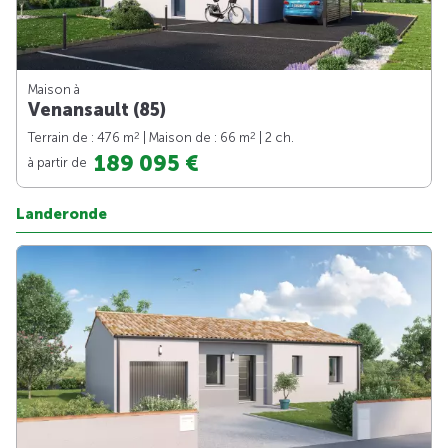
Maison à
Venansault (85)
2
2
Terrain de : 476 m
| Maison de : 66 m
| 2 ch.
189 095 €
à partir de
Landeronde