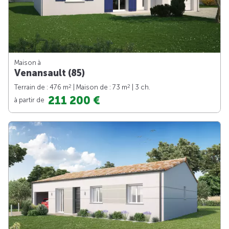
Maison à
Venansault (85)
2
2
Terrain de : 476 m
| Maison de : 73 m
| 3 ch.
211 200 €
à partir de