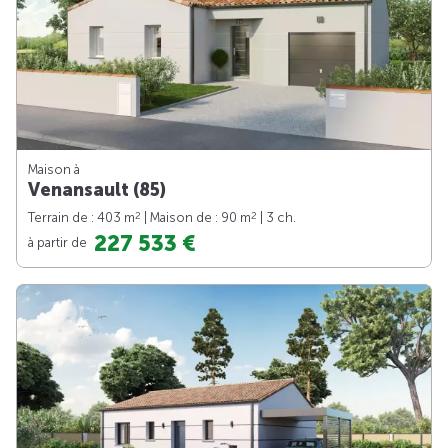
Maison à
Venansault (85)
2
2
Terrain de : 403 m
| Maison de : 90 m
| 3 ch.
227 533 €
à partir de