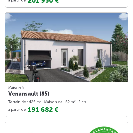
201 950 €
Maison à
Venansault (85)
2
2
Terrain de : 425 m
| Maison de : 62 m
| 2 ch.
191 682 €
à partir de