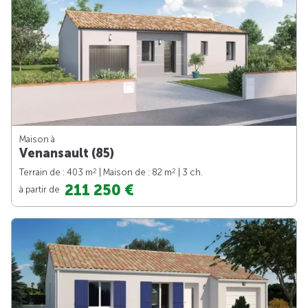
Maison à
Venansault (85)
2
2
Terrain de : 403 m
| Maison de : 82 m
| 3 ch.
211 250 €
à partir de