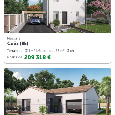
Maison à
Coëx (85)
2
2
Terrain de : 311 m
| Maison de : 76 m
| 3 ch.
209 318 €
à partir de