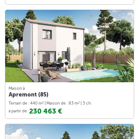
Maison à
Apremont (85)
2
2
Terrain de : 440 m
| Maison de : 83 m
| 3 ch.
230 463 €
à partir de