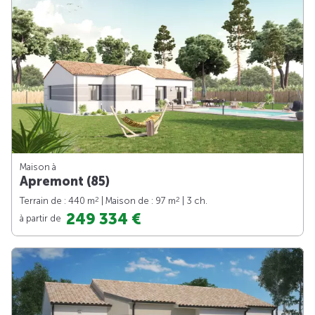
Maison à
Apremont (85)
2
2
Terrain de : 440 m
| Maison de : 97 m
| 3 ch.
249 334 €
à partir de