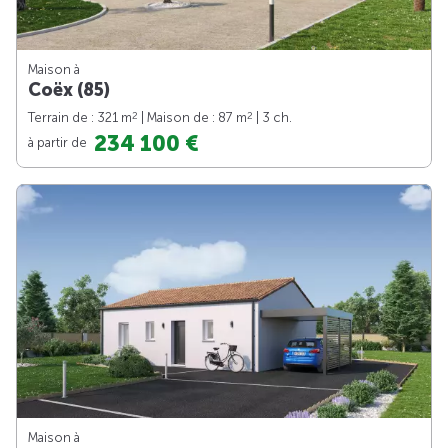
Maison à
Coëx (85)
2
2
Terrain de : 321 m
| Maison de : 87 m
| 3 ch.
234 100 €
à partir de
Maison à