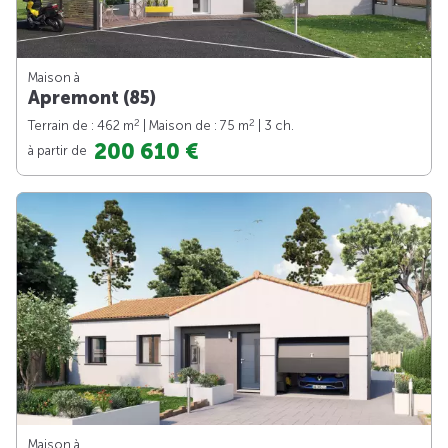
Maison à
Apremont (85)
2
2
Terrain de : 462 m
| Maison de : 75 m
| 3 ch.
200 610 €
à partir de
Maison à