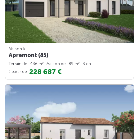
Maison à
Apremont (85)
2
2
Terrain de : 436 m
| Maison de : 89 m
| 3 ch.
228 687 €
à partir de