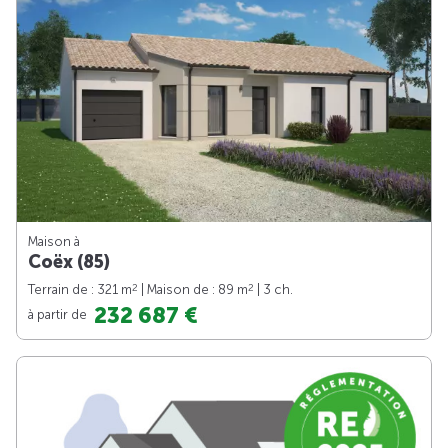
Maison à
Coëx (85)
2
2
Terrain de : 321 m
| Maison de : 89 m
| 3 ch.
232 687 €
à partir de