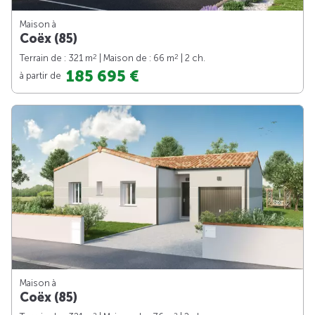
Maison à
Coëx (85)
2
2
Terrain de : 321 m
| Maison de : 66 m
| 2 ch.
185 695 €
à partir de
Maison à
Coëx (85)