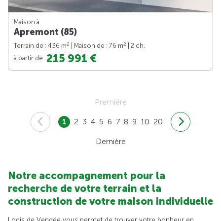
Maison à
Apremont (85)
2
2
Terrain de : 436 m
| Maison de : 76 m
| 2 ch.
215 991 €
à partir de
Première
1
2
3
4
5
6
7
8
9
10
20
Dernière
Notre accompagnement pour la
recherche de votre terrain et la
construction de votre maison individuelle
Logis de Vendée vous permet de trouver votre bonheur en