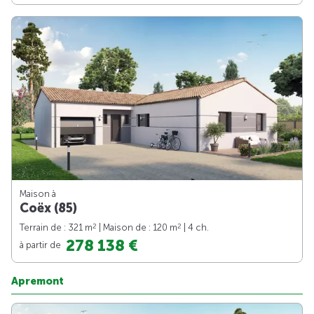
Maison à
Coëx (85)
2
2
Terrain de : 321 m
| Maison de : 120 m
| 4 ch.
278 138 €
à partir de
Apremont