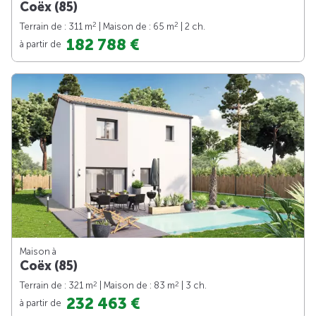
Coëx (85)
2
2
Terrain de : 311 m
| Maison de : 65 m
| 2 ch.
182 788 €
à partir de
Maison à
Coëx (85)
2
2
Terrain de : 321 m
| Maison de : 83 m
| 3 ch.
232 463 €
à partir de