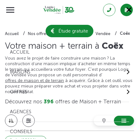
Étude gratuite
Coëx
Accueil
Nos offres de maison + terrain
Vendée
Votre maison + terrain à
Coëx
ACCUEIL
Vous avez le projet de faire construire une maison ? La
construction d'une maison implique d'acheter en même temps
le terrain qui accueillera votre futur foyer. C'est pourquoi Logis
MAISONS
de Vendée vous propose un outil personnalisé d'
offres de maison et de terrain
à acquérir. Grâce à cet outil, vous
pouvez mieux préparer votre achat et vous projeter dans votre
nouvel habitat.
OFFRES
Découvrez nos
396
offres de Maison + Terrain
AGENCES
CONSEILS