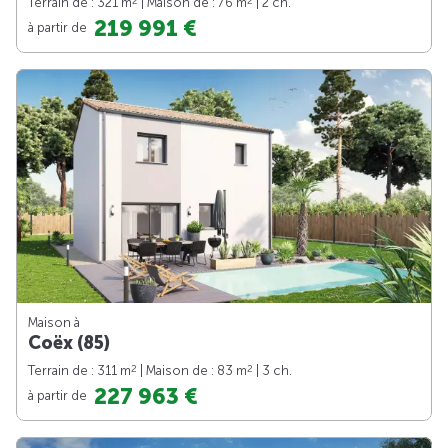
2
2
Terrain de : 321 m
| Maison de : 76 m
| 2 ch.
219 991 €
à partir de
Maison à
Coëx (85)
2
2
Terrain de : 311 m
| Maison de : 83 m
| 3 ch.
227 963 €
à partir de