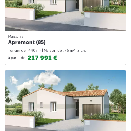
Maison à
Apremont (85)
2
2
Terrain de : 440 m
| Maison de : 76 m
| 2 ch.
217 991 €
à partir de