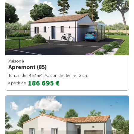
Maison à
Apremont (85)
2
2
Terrain de : 462 m
| Maison de : 66 m
| 2 ch.
186 695 €
à partir de